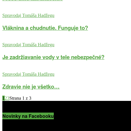
Spravodaj Tomáša Hadžegu
Vláknina a chudnutie. Funguje to?
Spravodaj Tomáša Hadžegu
Je zadržiavanie vody v tele nebezpečné?
Spravodaj Tomáša Hadžegu
Zdravie nie je všetko…
1
2
3
Strana 1 z 3
Novinky na Facebooku