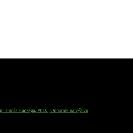
r. Tomáš Hadžega, PhD. | Odborník na výživu