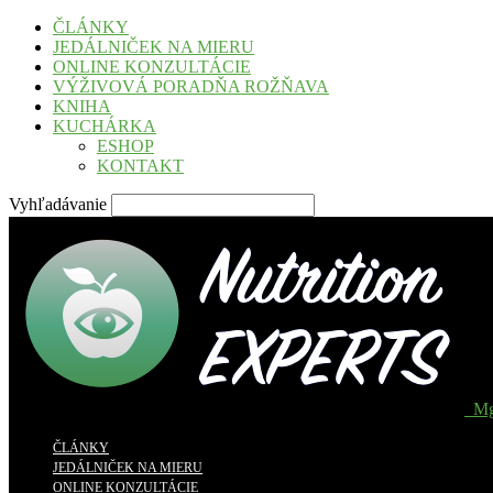
ČLÁNKY
JEDÁLNIČEK NA MIERU
ONLINE KONZULTÁCIE
VÝŽIVOVÁ PORADŇA ROŽŇAVA
KNIHA
KUCHÁRKA
ESHOP
KONTAKT
Vyhľadávanie
Mg
ČLÁNKY
JEDÁLNIČEK NA MIERU
ONLINE KONZULTÁCIE