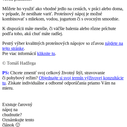
Môžete ho využiť ako vhodné jedlo na cestách, v práci alebo doma,
v prípade, že nestíhate variť. Proteínový nápoj je možné
kombinovať s mliekom, vodou, jogurtom či s ovocným smoothie.
K dispozícii máte menšie, či väčšie balenia alebo rôzne príchute
podľa toho, akú chuť máte radšej.
Pestrý výber kvalitných proteínových nápojov so zľavou
nájdete na
tejto stránke
.
Pre viac informácií
kliknite tu
.
© Tomáš Hadžega
PS:
Chcete zmeniť svoj celkový životný štýl, stravovanie
či pohybový režim?
Objednajte si svoj termín výživovej konzultácie
tu
. Získate individuálne a odborné odporúčania priamo Vám na
mieru.
Existuje čarovný
nápoj na
chudnutie?
Oznámkujte tento
článok 🙂