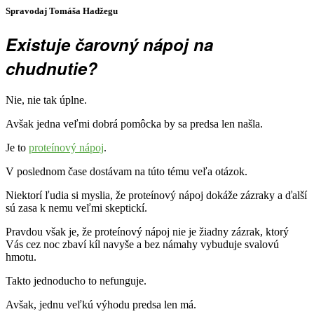
Spravodaj Tomáša Hadžegu
Existuje čarovný nápoj na
chudnutie?
Nie, nie tak úplne.
Avšak jedna veľmi dobrá pomôcka by sa predsa len našla.
Je to
proteínový nápoj
.
V poslednom čase dostávam na túto tému veľa otázok.
Niektorí ľudia si myslia, že proteínový nápoj dokáže zázraky a ďalší
sú zasa k nemu veľmi skeptickí.
Pravdou však je, že proteínový nápoj nie je žiadny zázrak, ktorý
Vás cez noc zbaví kíl navyše a bez námahy vybuduje svalovú
hmotu.
Takto jednoducho to nefunguje.
Avšak, jednu veľkú výhodu predsa len má.