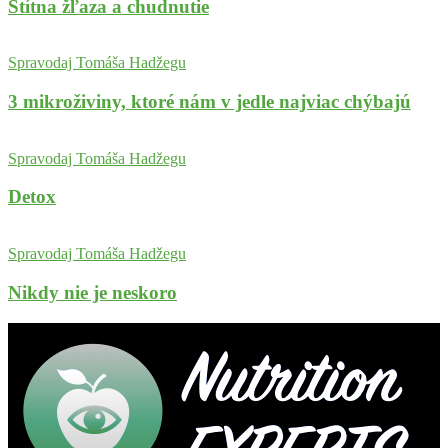
Štítna žľaza a chudnutie
Spravodaj Tomáša Hadžegu
3 mikroživiny, ktoré nám v jedle najviac chýbajú
Spravodaj Tomáša Hadžegu
Detox
Spravodaj Tomáša Hadžegu
Nikdy nie je neskoro