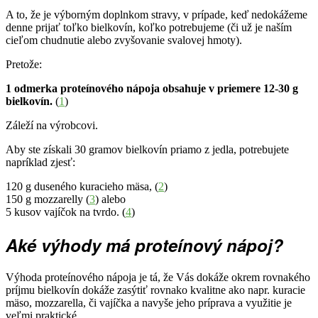
A to, že je výborným doplnkom stravy, v prípade, keď nedokážeme
denne prijať toľko bielkovín, koľko potrebujeme (či už je naším
cieľom chudnutie alebo zvyšovanie svalovej hmoty).
Pretože:
1 odmerka proteínového nápoja obsahuje v priemere 12-30 g
bielkovín.
(
1
)
Záleží na výrobcovi.
Aby ste získali 30 gramov bielkovín priamo z jedla, potrebujete
napríklad zjesť:
120 g duseného kuracieho mäsa, (
2
)
150 g mozzarelly (
3
) alebo
5 kusov vajíčok na tvrdo. (
4
)
Aké výhody má proteínový nápoj?
Výhoda proteínového nápoja je tá, že Vás dokáže okrem rovnakého
príjmu bielkovín dokáže zasýtiť rovnako kvalitne ako napr. kuracie
mäso, mozzarella, či vajíčka a navyše jeho príprava a využitie je
veľmi praktické.