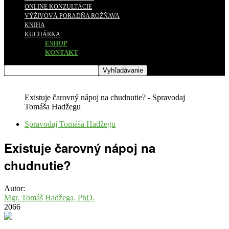
ONLINE KONZULTÁCIE
VÝŽIVOVÁ PORADŇA ROŽŇAVA
KNIHA
KUCHÁRKA
ESHOP
KONTAKT
Existuje čarovný nápoj na chudnutie? - Spravodaj
Tomáša Hadžegu
Spravodaj Tomáša Hadžegu
Existuje čarovný nápoj na
chudnutie?
Autor:
Mgr. Tomáš Hadžega, PhD.
2066