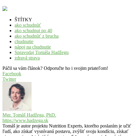
ŠTÍTKY
ako schudnúť
ako schudnut po 40
ako schudnúť z brucha
chudnutie
nápoj na chudnutie
Spravodaj Tomáša Hadžegu
zdravá strava
Páčil sa vám článok? Odporučte ho i svojim priateľom!
Facebook
Twitter
Mgr. Tomáš Hadžega, PhD.
https://www.hadzega.sk
Tomáš je autor projektu Nutrition Experts, ktorého poslaním je učiť
ľudí, ako získať vysnívanú postavu, zvýšiť svoju kondíciu, získať