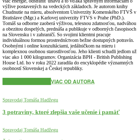
viac energie, odstrániť únavu a to vďaka správnym informáciám o
výžive postavených na vedeckých základoch. Je autorom knihy
Chudnutie na mieru, absolventom Univerzity Komenského FTVŠ v
Bratislave (Mgr.) a Karlovej univerzity FTVS v Prahe (PhD.).
Tomáš sa odborne zaoberá výživou, telesnou zdatnosťou, nadváhou
a obezitou dospelých, prednáša a publikuje v odborných časopisoch
na Slovensku i v zahraničí. So svojimi klientmi pracuje
individuálnou formou prostredníctvom bežne dostupných potravín.
Osobnými i online konzultáciami, jedálničkom na mieru i
komplexnou osobnou starostlivosťou. Jeho klienti schudli jedlom už
viac ako 1 000 kilogramov. Organizácia BPH - British Publishing
House Ltd. ho v roku 2022 zaradila do encyklopédie významných
osobností Slovenskej a Českej republiky.
PODOBNÉ ČLÁNKY
VIAC OD AUTORA
Spravodaj Tomáša Hadžegu
3 potraviny, ktoré zlepšia vaše učenie i pamäť
Spravodaj Tomáša Hadžegu