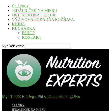
ČLÁNKY
JEDÁLNIČEK NA MIERU
ONLINE KONZULTÁCIE
VÝŽIVOVÁ PORADŇA ROŽŇAVA
KNIHA
KUCHÁRKA
ESHOP
KONTAKT
Vyhľadávanie
Mgr. Tomáš Hadžega, PhD. | Odborník na výživu
ČLÁNKY
JEDÁLNIČEK NA MIERU