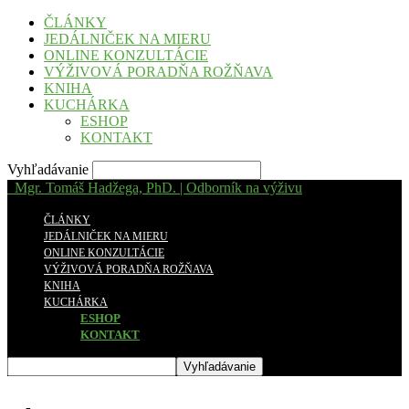
ČLÁNKY
JEDÁLNIČEK NA MIERU
ONLINE KONZULTÁCIE
VÝŽIVOVÁ PORADŇA ROŽŇAVA
KNIHA
KUCHÁRKA
ESHOP
KONTAKT
Vyhľadávanie
Mgr. Tomáš Hadžega, PhD. | Odborník na výživu
ČLÁNKY
JEDÁLNIČEK NA MIERU
ONLINE KONZULTÁCIE
VÝŽIVOVÁ PORADŇA ROŽŇAVA
KNIHA
KUCHÁRKA
ESHOP
KONTAKT