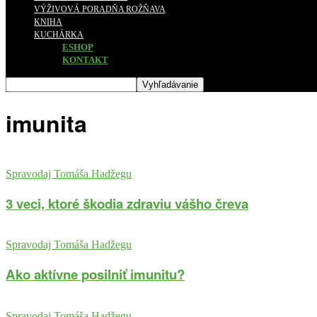
VÝŽIVOVÁ PORADŇA ROŽŇAVA
KNIHA
KUCHÁRKA
ESHOP
KONTAKT
imunita
Spravodaj Tomáša Hadžegu
3 veci, ktoré škodia zdraviu vášho čreva
Spravodaj Tomáša Hadžegu
Ako aktívne posilniť imunitu?
Spravodaj Tomáša Hadžegu