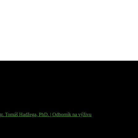
r. Tomáš Hadžega, PhD. | Odborník na výživu