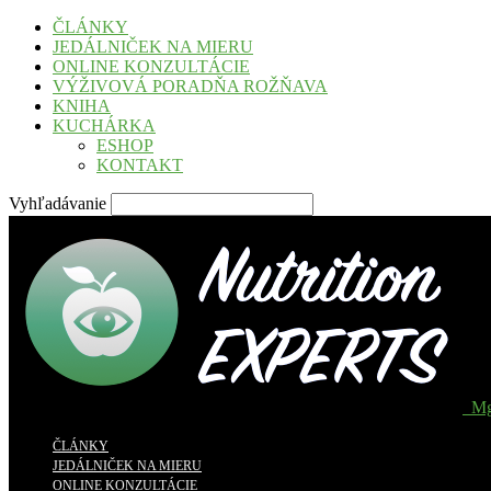
ČLÁNKY
JEDÁLNIČEK NA MIERU
ONLINE KONZULTÁCIE
VÝŽIVOVÁ PORADŇA ROŽŇAVA
KNIHA
KUCHÁRKA
ESHOP
KONTAKT
Vyhľadávanie
Mg
ČLÁNKY
JEDÁLNIČEK NA MIERU
ONLINE KONZULTÁCIE