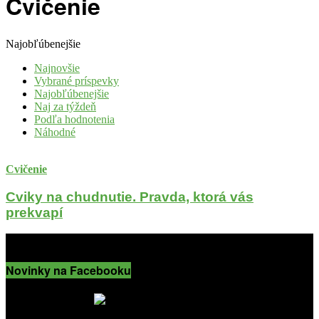
Cvičenie
Najobľúbenejšie
Najnovšie
Vybrané príspevky
Najobľúbenejšie
Naj za týždeň
Podľa hodnotenia
Náhodné
Cvičenie
Cviky na chudnutie. Pravda, ktorá vás
prekvapí
Novinky na Facebooku