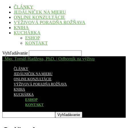
ČLÁNKY
JEDÁLNIČEK NA MIERU
ONLINE KONZULTÁCIE
VÝŽIVOVÁ PORADŇA ROŽŇAVA
KNIHA
KUCHÁRKA
ESHOP
KONTAKT
Vyhľadávanie
Mgr. Tomáš Hadžega, PhD. | Odborník na výživu
ČLÁNKY
JEDÁLNIČEK NA MIERU
ONLINE KONZULTÁCIE
VÝŽIVOVÁ PORADŇA ROŽŇAVA
KNIHA
KUCHÁRKA
ESHOP
KONTAKT