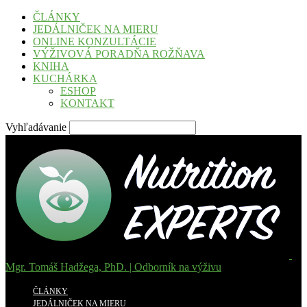
ČLÁNKY
JEDÁLNIČEK NA MIERU
ONLINE KONZULTÁCIE
VÝŽIVOVÁ PORADŇA ROŽŇAVA
KNIHA
KUCHÁRKA
ESHOP
KONTAKT
Vyhľadávanie
Mgr. Tomáš Hadžega, PhD. | Odborník na výživu
ČLÁNKY
JEDÁLNIČEK NA MIERU