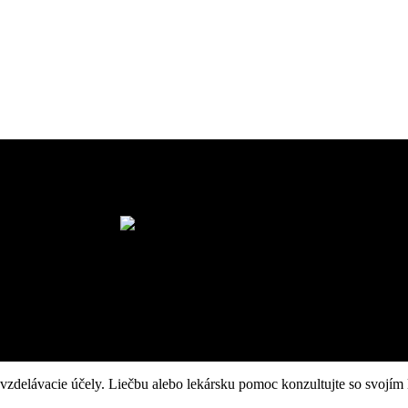
vzdelávacie účely. Liečbu alebo lekársku pomoc konzultujte so svojím