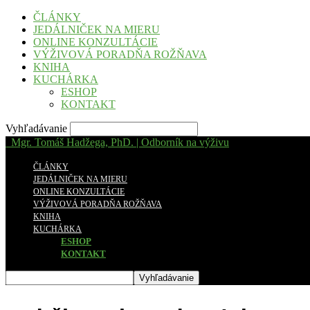
ČLÁNKY
JEDÁLNIČEK NA MIERU
ONLINE KONZULTÁCIE
VÝŽIVOVÁ PORADŇA ROŽŇAVA
KNIHA
KUCHÁRKA
ESHOP
KONTAKT
Vyhľadávanie
Mgr. Tomáš Hadžega, PhD. | Odborník na výživu
ČLÁNKY
JEDÁLNIČEK NA MIERU
ONLINE KONZULTÁCIE
VÝŽIVOVÁ PORADŇA ROŽŇAVA
KNIHA
KUCHÁRKA
ESHOP
KONTAKT