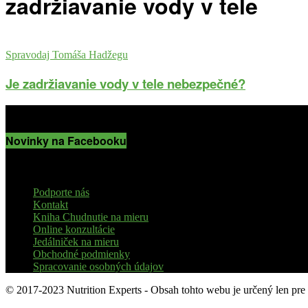
zadržiavanie vody v tele
Spravodaj Tomáša Hadžegu
Je zadržiavanie vody v tele nebezpečné?
Novinky na Facebooku
Podporte nás
Kontakt
Kniha Chudnutie na mieru
Online konzultácie
Jedálniček na mieru
Obchodné podmienky
Spracovanie osobných údajov
© 2017-2023 Nutrition Experts - Obsah tohto webu je určený len pre 