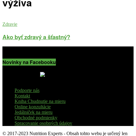
výživa
Zdravie
Ako byť zdravý a šťastný?
Novinky na Facebooku
Podporte nás
Kontakt
Kniha Chudnutie na mieru
Online konzultácie
Jedálniček na mieru
Obchodné podmienky
Spracovanie osobných údajov
© 2017-2023 Nutrition Experts - Obsah tohto webu je určený len