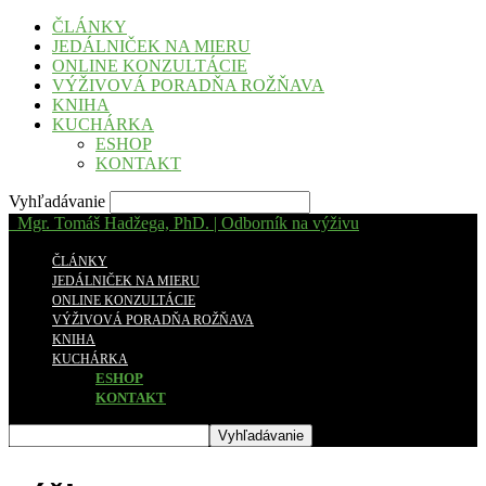
ČLÁNKY
JEDÁLNIČEK NA MIERU
ONLINE KONZULTÁCIE
VÝŽIVOVÁ PORADŇA ROŽŇAVA
KNIHA
KUCHÁRKA
ESHOP
KONTAKT
Vyhľadávanie
Mgr. Tomáš Hadžega, PhD. | Odborník na výživu
ČLÁNKY
JEDÁLNIČEK NA MIERU
ONLINE KONZULTÁCIE
VÝŽIVOVÁ PORADŇA ROŽŇAVA
KNIHA
KUCHÁRKA
ESHOP
KONTAKT