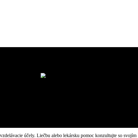
vzdelávacie účely. Liečbu alebo lekársku pomoc konzultujte so svojím