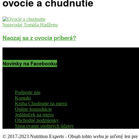
ovocie a chudnutie
Spravodaj Tomáša Hadžegu
Naozaj sa z ovocia priberá?
Novinky na Facebooku
Podporte nás
Kontakt
Kniha Chudnutie na mieru
Online konzultácie
Jedálniček na mieru
Obchodné podmienky
Spracovanie osobných údajov
© 2017-2023 Nutrition Experts - Obsah tohto webu je určený len pre 