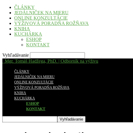
ČLÁNKY
JEDÁLNIČEK NA MIERU
ONLINE KONZULTÁCIE
VÝŽIVOVÁ PORADŇA ROŽŇAVA
KNIHA
KUCHÁRKA
ESHOP
KONTAKT
Vyhľadávanie
Mgr. Tomáš Hadžega, PhD. | Odborník na výživu
ČLÁNKY
JEDÁLNIČEK NA MIERU
ONLINE KONZULTÁCIE
VÝŽIVOVÁ PORADŇA ROŽŇAVA
KNIHA
KUCHÁRKA
ESHOP
KONTAKT