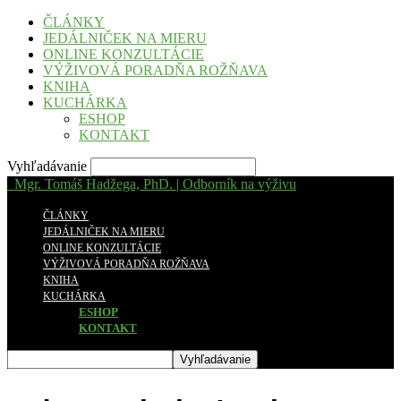
ČLÁNKY
JEDÁLNIČEK NA MIERU
ONLINE KONZULTÁCIE
VÝŽIVOVÁ PORADŇA ROŽŇAVA
KNIHA
KUCHÁRKA
ESHOP
KONTAKT
Vyhľadávanie
Mgr. Tomáš Hadžega, PhD. | Odborník na výživu
ČLÁNKY
JEDÁLNIČEK NA MIERU
ONLINE KONZULTÁCIE
VÝŽIVOVÁ PORADŇA ROŽŇAVA
KNIHA
KUCHÁRKA
ESHOP
KONTAKT