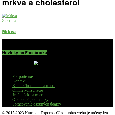
mrkva a cholesterol
Zelenina
Mrkva
Novinky na Facebooku
Podporte nás
Kontakt
Kniha Chudnutie na mieru
Online konzultácie
Jedálniček na mieru
Obchodné podmienky
Spracovanie osobných údajov
© 2017-2023 Nutrition Experts - Obsah tohto webu je určený len