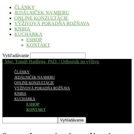
ČLÁNKY
JEDÁLNIČEK NA MIERU
ONLINE KONZULTÁCIE
VÝŽIVOVÁ PORADŇA ROŽŇAVA
KNIHA
KUCHÁRKA
ESHOP
KONTAKT
Vyhľadávanie
Mgr. Tomáš Hadžega, PhD. | Odborník na výživu
ČLÁNKY
JEDÁLNIČEK NA MIERU
ONLINE KONZULTÁCIE
VÝŽIVOVÁ PORADŇA ROŽŇAVA
KNIHA
KUCHÁRKA
ESHOP
KONTAKT