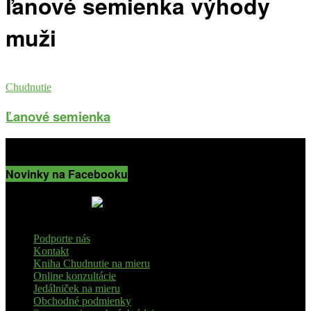
ľanové semienka výhody
muži
Chudnutie
Ľanové semienka
Novinky na Facebooku
Podporte nás
Kontakt
Kniha Chudnutie na mieru
Online konzultácie
Jedálniček na mieru
Obchodné podmienky