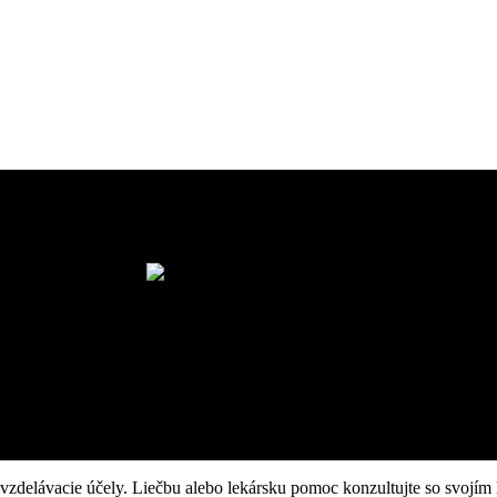
vzdelávacie účely. Liečbu alebo lekársku pomoc konzultujte so svojím