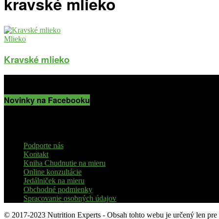
kravské mlieko
Mlieko
Kravské mlieko
Novinky na Facebooku
Podporte nás
Kontakt
Kniha Chudnutie na mieru
Online konzultácie
Jedálniček na mieru
Obchodné podmienky
Spracovanie osobných údajov
© 2017-2023 Nutrition Experts - Obsah tohto webu je určený len pre 