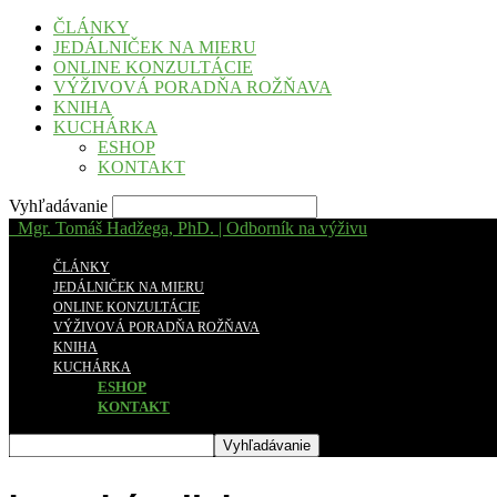
ČLÁNKY
JEDÁLNIČEK NA MIERU
ONLINE KONZULTÁCIE
VÝŽIVOVÁ PORADŇA ROŽŇAVA
KNIHA
KUCHÁRKA
ESHOP
KONTAKT
Vyhľadávanie
Mgr. Tomáš Hadžega, PhD. | Odborník na výživu
ČLÁNKY
JEDÁLNIČEK NA MIERU
ONLINE KONZULTÁCIE
VÝŽIVOVÁ PORADŇA ROŽŇAVA
KNIHA
KUCHÁRKA
ESHOP
KONTAKT