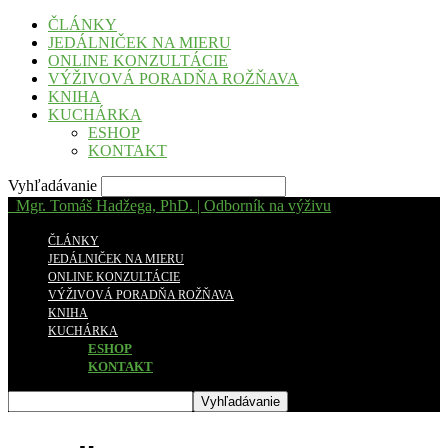
ČLÁNKY
JEDÁLNIČEK NA MIERU
ONLINE KONZULTÁCIE
VÝŽIVOVÁ PORADŇA ROŽŇAVA
KNIHA
KUCHÁRKA
ESHOP
KONTAKT
Vyhľadávanie
Mgr. Tomáš Hadžega, PhD. | Odborník na výživu
ČLÁNKY
JEDÁLNIČEK NA MIERU
ONLINE KONZULTÁCIE
VÝŽIVOVÁ PORADŇA ROŽŇAVA
KNIHA
KUCHÁRKA
ESHOP
KONTAKT