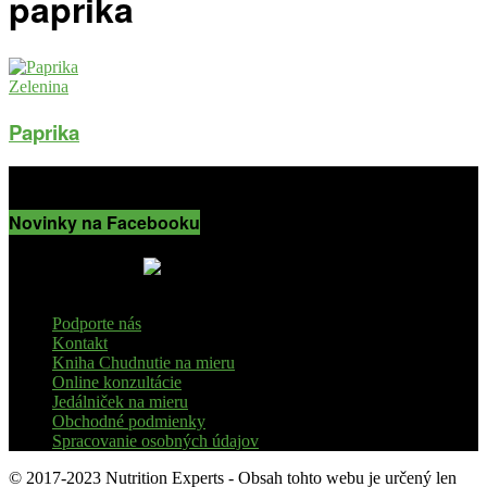
paprika
Zelenina
Paprika
Novinky na Facebooku
Podporte nás
Kontakt
Kniha Chudnutie na mieru
Online konzultácie
Jedálniček na mieru
Obchodné podmienky
Spracovanie osobných údajov
© 2017-2023 Nutrition Experts - Obsah tohto webu je určený len