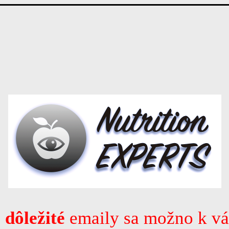
e
dôležité
emaily sa možno k v