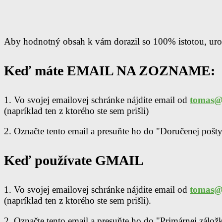
Aby hodnotný obsah k vám dorazil so 100% istotou, urob
Keď máte EMAIL NA ZOZNAME:
1. Vo svojej emailovej schránke nájdite email od
tomas@n
(napríklad ten z
ktorého ste sem prišli)
2. Označte tento email a presuňte ho do "Doručenej pošty
Keď používate GMAIL
1. Vo svojej emailovej schránke nájdite email od
tomas@n
(napríklad ten z
ktorého ste sem prišli).
2. Označte tento email a presuňte ho do "Primárnej zálož