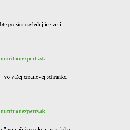
te prosím nasledujúce veci:
utritionexperts.sk
" vo vašej emailovej schránke.
utritionexperts.sk
ky" vo vašej emailovej schránke.